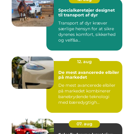
Specialkøretøjer designet
til transport af dyr
Transport af dyr kræver
særlige hensyn for at sikre
dyrenes komfort, sikkerhed
og velf&a...
12. aug
De mest avancerede elbiler
på markedet
De mest avancerede elbiler
på markedet kombinerer
banebrydende teknologi
med bæredygtigh...
07. aug