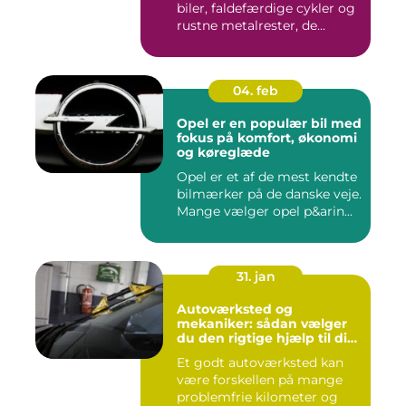
biler, faldefærdige cykler og
rustne metalrester, de...
04. feb
Opel er en populær bil med
fokus på komfort, økonomi
og køreglæde
Opel er et af de mest kendte
bilmærker på de danske veje.
Mange vælger opel p&arin...
31. jan
Autoværksted og
mekaniker: sådan vælger
du den rigtige hjælp til din
bil
Et godt autoværksted kan
være forskellen på mange
problemfrie kilometer og