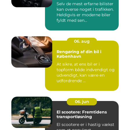
Selv de mest erfarne bilister
kan overse noget i trafikken.
Heldigvis er moderne biler
fyldt med sen...
06. aug
Rengøring af din bil i
København
At sikre, at ens bil er i
topform både indvendigt og
udvendigt, kan være en
udfordrende ...
06. jun
El scootere: Fremtidens
transportløsning
El scootere er i hastig vækst