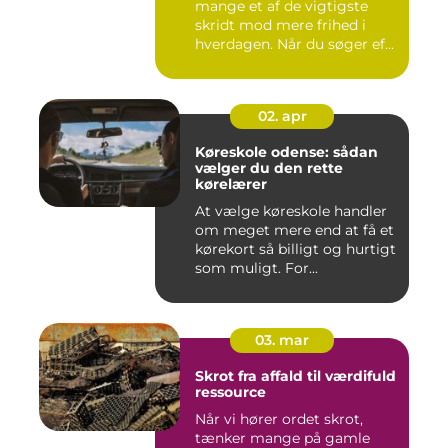
mange et af de vigtigste
skridt mod mere frihed i
hverdagen. Når du søger ef...
02. apr
Køreskole odense: sådan
vælger du den rette
kørelærer
At vælge køreskole handler
om meget mere end at få et
kørekort så billigt og hurtigt
som muligt. For...
03. mar
Skrot fra affald til værdifuld
ressource
Når vi hører ordet skrot,
tænker mange på gamle