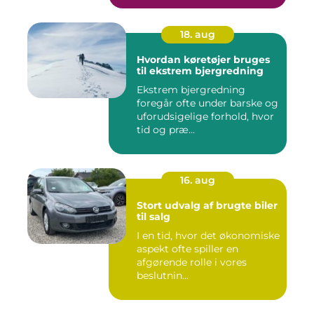
18. aug
Hvordan køretøjer bruges
til ekstrem bjergredning
Ekstrem bjergredning
foregår ofte under barske og
uforudsigelige forhold, hvor
tid og præ...
16. aug
Stort udvalg af brugte biler
til salg
I en tid, hvor det økonomiske
aspekt ofte spiller en
afgørende rolle i vores
beslutnin...