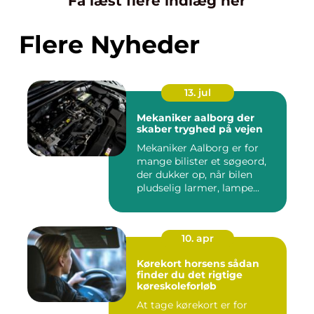
Få læst flere indlæg her
Flere Nyheder
13. jul
Mekaniker aalborg der
skaber tryghed på vejen
Mekaniker Aalborg er for
mange bilister et søgeord,
der dukker op, når bilen
pludselig larmer, lampe...
10. apr
Kørekort horsens sådan
finder du det rigtige
køreskoleforløb
At tage kørekort er for