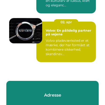
en kulturarv af luksus, kraft
og eleganc...
02. apr
Volvo: En pålidelig partner
på vejene
Volvo pladeværksted er et
mærke, der har formået at
kombinere sikkerhed,
skandinav...
Adresse