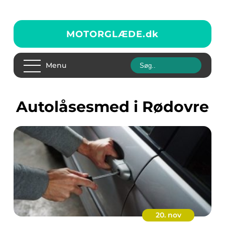
MOTORGLÆDE.
dk
Menu
autolåsesmed i Rødovre
20. nov