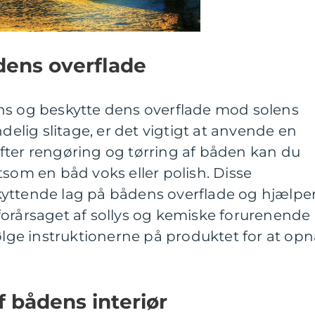
dens overflade
ns og beskytte dens overflade mod solens
ndelig slitage, er det vigtigt at anvende en
fter rengøring og tørring af båden kan du
tsom en båd voks eller polish. Disse
yttende lag på bådens overflade og hjælpe
forårsaget af sollys og kemiske forurenende
følge instruktionerne på produktet for at op
f bådens interiør