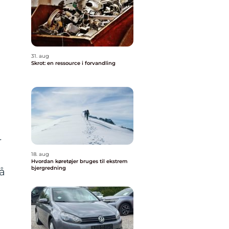
31. aug
Skrot: en ressource i forvandling
r
18. aug
Hvordan køretøjer bruges til ekstrem
bjergredning
nå