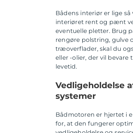
Bådens interiør er lige s
interiøret rent og pænt v
eventuelle pletter. Brug 
rengøre polstring, gulve 
træoverflader, skal du og
eller -olier, der vil beva
levetid.
Vedligeholdelse a
systemer
Bådmotoren er hjertet i e
for, at den fungerer opti
vedligeholdelse og service