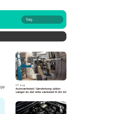
07. aug
eje
Autoværksted i Sønderborg: sådan
vælger du det rette værksted til din bil