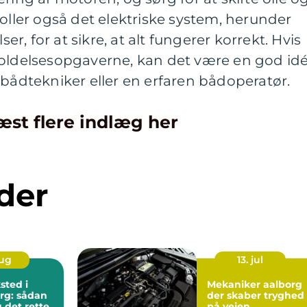
roller også det elektriske system, herunder
ser, for at sikre, at alt fungerer korrekt. Hvis
holdelsesopgaverne, kan det være en god id
 bådtekniker eller en erfaren bådoperatør.
æst flere indlæg her
der
aug
13. jul
sted i
Mekaniker aalborg
rg: sådan
der skaber tryghed
 det rette
på vejen