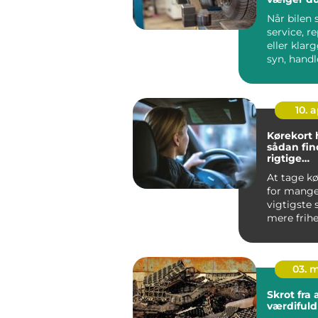
værksted t
Når bilen s
service, r
eller klarg
syn, handl
v&ae...
10. 
Kørekort 
sådan fin
rigtige
køreskole
At tage kø
for mange
vigtigste 
mere frihe
hverdagen
søger ef...
03. 
Skrot fra affald til
værdifuld