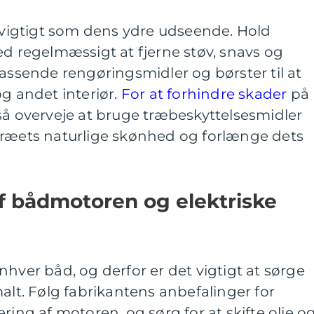
å vigtigt som dens ydre udseende. Hold
ed regelmæssigt at fjerne støv, snavs og
passende rengøringsmidler og børster til at
og andet interiør.
For at forhindre skader
på
så overveje at bruge træbeskyttelsesmidler
re træets naturlige skønhed og forlænge dets
f bådmotoren og elektriske
nhver båd, og derfor er det vigtigt at sørge
malt. Følg fabrikantens anbefalinger for
ring af motoren, og sørg for at skifte olie o