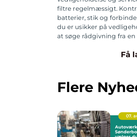
filtre regelmæssigt. Kont
batterier, stik og forbindel
du er usikker på vedlige
at søge rådgivning fra en
Få l
Flere Nyhe
07. 
Autoværk
Sønderbo
vælger du