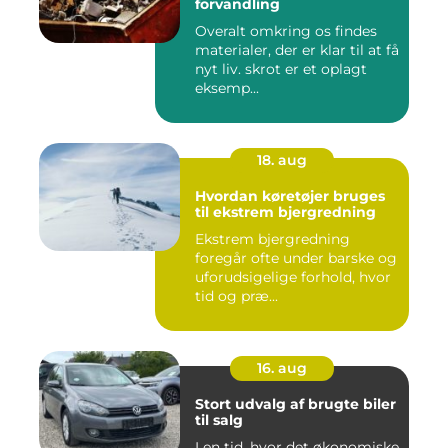
forvandling
Overalt omkring os findes
materialer, der er klar til at få
nyt liv. skrot er et oplagt
eksemp...
18. aug
Hvordan køretøjer bruges
til ekstrem bjergredning
Ekstrem bjergredning
foregår ofte under barske og
uforudsigelige forhold, hvor
tid og præ...
16. aug
Stort udvalg af brugte biler
til salg
I en tid, hvor det økonomiske