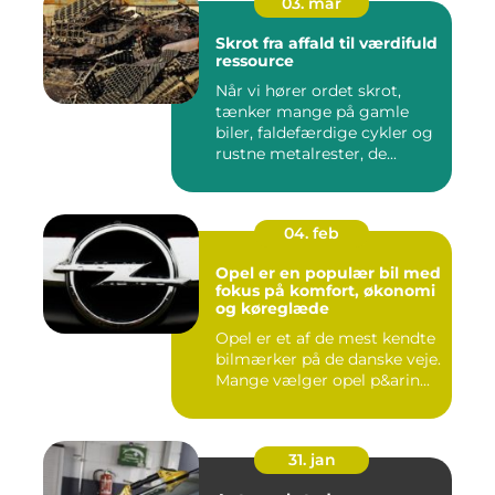
03. mar
Skrot fra affald til værdifuld
ressource
Når vi hører ordet skrot,
tænker mange på gamle
biler, faldefærdige cykler og
rustne metalrester, de...
04. feb
Opel er en populær bil med
fokus på komfort, økonomi
og køreglæde
Opel er et af de mest kendte
bilmærker på de danske veje.
Mange vælger opel p&arin...
31. jan