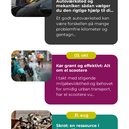
Autoværksted og
mekaniker: sådan vælger
du den rigtige hjælp til din
bil
Et godt autoværksted kan
være forskellen på mange
problemfrie kilometer og
gentagn...
03. okt
Kør grønt og effektivt: Alt
om el scootere
I takt med stigende
miljøbevidsthed og behovet
for smidig urban transport,
har el scootere vu...
31. aug
Skrot: en ressource i