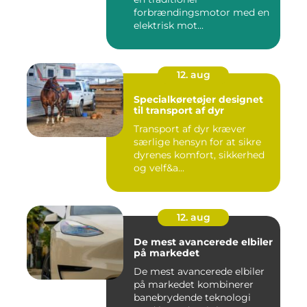
forbrændingsmotor med en
elektrisk mot...
12. aug
Specialkøretøjer designet
til transport af dyr
Transport af dyr kræver
særlige hensyn for at sikre
dyrenes komfort, sikkerhed
og velf&a...
12. aug
De mest avancerede elbiler
på markedet
De mest avancerede elbiler
på markedet kombinerer
banebrydende teknologi