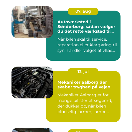
07. aug
Autoværksted i
Sønderborg: sådan vælger
du det rette værksted til
din bil
Når bilen skal til service,
reparation eller klargøring til
syn, handler valget af v&ae...
13. jul
Mekaniker aalborg der
skaber tryghed på vejen
Mekaniker Aalborg er for
mange bilister et søgeord,
der dukker op, når bilen
pludselig larmer, lampe...