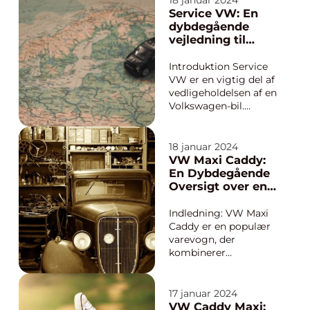
18 januar 2024
interessen hos mange
Service VW: En
bilentusiaster og bil-
dybdegående
ejere verden over.
vejledning til
Med sin solide
bilentusiaster
konstruktion, stilfulde
Introduktion Service
design og
VW er en vigtig del af
pålidelighed har VW
vedligeholdelsen af en
Bo...
Volkswagen-bil.
Uanset om du ejer en
ny eller brugt VW, er
det afgørende at
18 januar 2024
holde din bil i tip-top
VW Maxi Caddy:
stand for at sikre en
En Dybdegående
sikker og pålidelig
Oversigt over en
køreoplevelse. Denne
Praktisk og
artikel vil give dig...
Stilfuld Varevogn
Indledning: VW Maxi
Caddy er en populær
varevogn, der
kombinerer
funktionalitet,
komfort og stil.
Denne artikel vil give
17 januar 2024
dig en omfattende
VW Caddy Maxi: