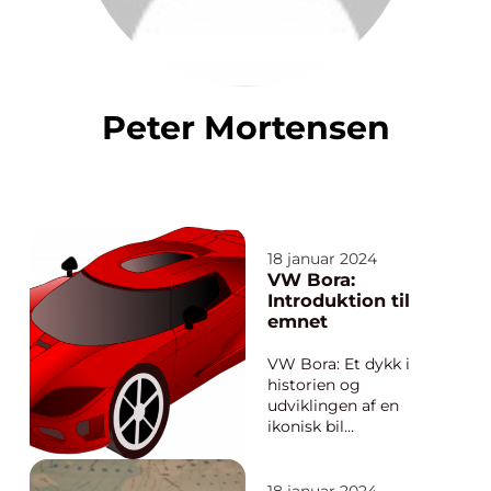
Peter Mortensen
18 januar 2024
VW Bora:
Introduktion til
emnet
VW Bora: Et dykk i
historien og
udviklingen af en
ikonisk bil
Volkswagen Bora er
en populær bilmodel,
der har fanget