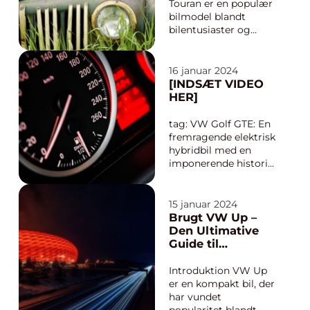
pålideligh...
Touran er en populær
bilmodel blandt
bilentusiaster og
familier, der søger en
pålidelig og
rummelig bil. Denne
16 januar 2024
artikel giver dig en
[INDSÆT VIDEO
dybdegående
HER]
præsentation af VW
Touran brugt og
tag: VW Golf GTE: En
vigtige ting, du skal
fremragende elektrisk
vide, hvis du er
hybridbil med en
interessere...
imponerende historie
Introduktion: VW Golf
GTE er en
ekstraordinær bil, der
15 januar 2024
perfekt forener
Brugt VW Up –
innovation,
Den Ultimative
køreglæde og
Guide til
miljøbevidsthed. Som
Bilentusiaster
en elektrisk plug-in
Introduktion VW Up
hybridbil (PHEV) har
er en kompakt bil, der
Volkswagen...
har vundet