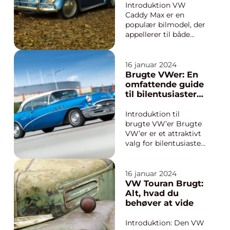
teknologi er VW up! el
Introduktion VW
ideel til at tackle
Caddy Max er en
trængsl...
populær bilmodel, der
appellerer til både
bilentusiaster og
personer, der er på
udkig efter en praktisk
16 januar 2024
og rummelig bil med
Brugte VWer: En
masser af plads til
omfattende guide
både passagerer og
til bilentusiaster
bagage. Denne artikel
og bil-ejere
giver dig en
Introduktion til
dybdegående og
brugte VW’er Brugte
detal...
VW’er er et attraktivt
valg for bilentusiaster
og bil-ejere, der søger
en pålidelig og
velkørende bil til en
16 januar 2024
overkommelig pris.
VW Touran Brugt:
Volkswagen (VW) er
Alt, hvad du
et anerkendt
behøver at vide
bilmærke, der er
kendt for sin
Introduktion: Den VW