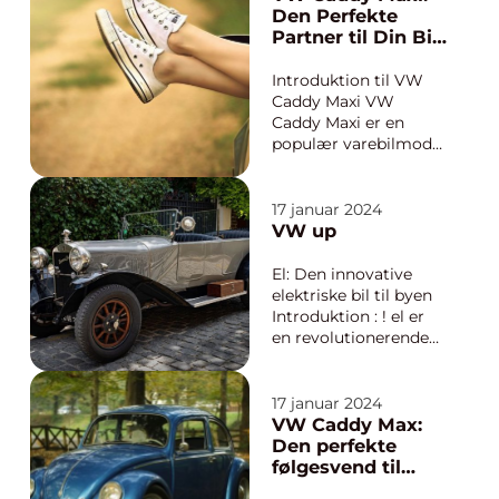
præsentation af VW
Den Perfekte
Maxi Caddy og
Partner til Din Bil
uddybe vigtige
og Livsstil
oplysninger, som
Introduktion til VW
enhver bilentusiast
Caddy Maxi VW
eller bil-ejer bør kende
Caddy Maxi er en
t...
populær varebilmodel
fra den anerkendte
tyske producent,
Volkswagen. Denne
17 januar 2024
alsidige og
VW up
rummelige varebil er
specielt designet til at
El: Den innovative
imødekomme
elektriske bil til byen
behovene hos både
Introduktion : ! el er
erhvervsdrivende og
en revolutionerende
privatpersoner, d...
elektrisk bil designet
til at imødekomme
behovene hos
17 januar 2024
moderne byboere.
VW Caddy Max:
Med sin kompakte
Den perfekte
størrelse og
følgesvend til
miljøvenlige
bilentusiaster