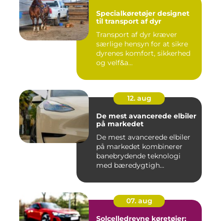
Specialkøretøjer designet
til transport af dyr
Transport af dyr kræver
særlige hensyn for at sikre
dyrenes komfort, sikkerhed
og velf&a...
12. aug
De mest avancerede elbiler
på markedet
De mest avancerede elbiler
på markedet kombinerer
banebrydende teknologi
med bæredygtigh...
07. aug
Solcelledrevne køretøjer: