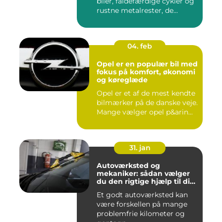
biler, faldefærdige cykler og
rustne metalrester, de...
04. feb
Opel er en populær bil med
fokus på komfort, økonomi
og køreglæde
Opel er et af de mest kendte
bilmærker på de danske veje.
Mange vælger opel p&arin...
31. jan
Autoværksted og
mekaniker: sådan vælger
du den rigtige hjælp til din
bil
Et godt autoværksted kan
være forskellen på mange
problemfrie kilometer og