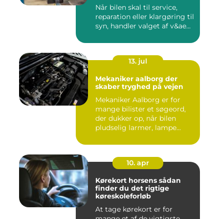
din bil
Når bilen skal til service,
reparation eller klargøring til
syn, handler valget af v&ae...
13. jul
Mekaniker aalborg der
skaber tryghed på vejen
Mekaniker Aalborg er for
mange bilister et søgeord,
der dukker op, når bilen
pludselig larmer, lampe...
10. apr
Kørekort horsens sådan
finder du det rigtige
køreskoleforløb
At tage kørekort er for
mange et af de vigtigste