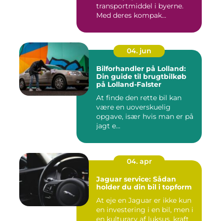
transportmiddel i byerne.
Med deres kompak...
04. jun
Bilforhandler på Lolland:
Din guide til brugtbilkøb
på Lolland-Falster
At finde den rette bil kan
være en uoverskuelig
opgave, især hvis man er på
jagt e...
04. apr
Jaguar service: Sådan
holder du din bil i topform
At eje en Jaguar er ikke kun
en investering i en bil, men i
en kulturarv af luksus, kraft