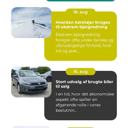
18. aug
Hvordan køretøjer bruges
til ekstrem bjergredning
Ekstrem bjergredning
foregår ofte under barske og
uforudsigelige forhold, hvor
tid og præ...
16. aug
Stort udvalg af brugte biler
til salg
I en tid, hvor det økonomiske
aspekt ofte spiller en
afgørende rolle i vores
beslutnin...