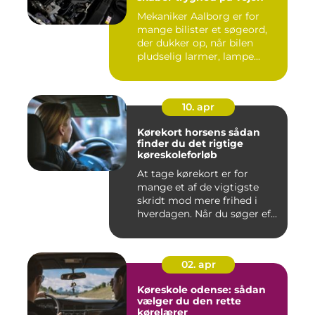
Mekaniker Aalborg er for
mange bilister et søgeord,
der dukker op, når bilen
pludselig larmer, lampe...
10. apr
Kørekort horsens sådan
finder du det rigtige
køreskoleforløb
At tage kørekort er for
mange et af de vigtigste
skridt mod mere frihed i
hverdagen. Når du søger ef...
02. apr
Køreskole odense: sådan
vælger du den rette
kørelærer