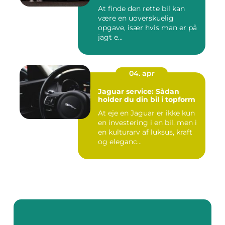
At finde den rette bil kan
være en uoverskuelig
opgave, især hvis man er på
jagt e...
04. apr
Jaguar service: Sådan
holder du din bil i topform
At eje en Jaguar er ikke kun
en investering i en bil, men i
en kulturarv af luksus, kraft
og eleganc...