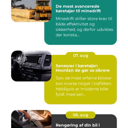
De mest avancerede
køretøjer til minedrift
Minedrift stiller store krav til
både effektivitet og
sikkerhed, og derfor udvikles
der konsta...
07. aug
Sensorer i køretøjer:
Hvordan de gør os sikrere
Selv de mest erfarne bilister
kan overse noget i trafikken.
Heldigvis er moderne biler
fyldt med sen...
06. aug
Rengøring af din bil i