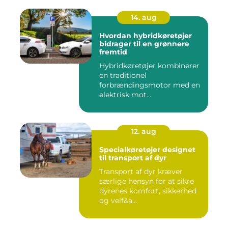
14. aug
Hvordan hybridkøretøjer
bidrager til en grønnere
fremtid
Hybridkøretøjer kombinerer
en traditionel
forbrændingsmotor med en
elektrisk mot...
12. aug
Specialkøretøjer designet
til transport af dyr
Transport af dyr kræver
særlige hensyn for at sikre
dyrenes komfort, sikkerhed
og velf&a...