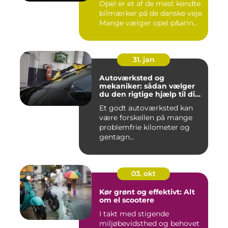
Opel er et af de mest kendte
bilmærker på de danske veje.
Mange vælger opel p&arin...
31. jan
Autoværksted og
mekaniker: sådan vælger
du den rigtige hjælp til din
bil
Et godt autoværksted kan
være forskellen på mange
problemfrie kilometer og
gentagn...
03. okt
Kør grønt og effektivt: Alt
om el scootere
I takt med stigende
miljøbevidsthed og behovet