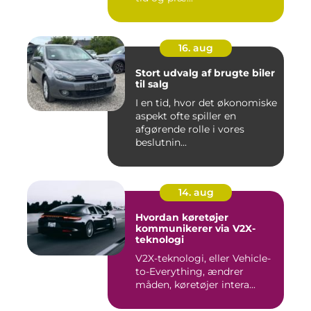
16. aug
Stort udvalg af brugte biler
til salg
I en tid, hvor det økonomiske
aspekt ofte spiller en
afgørende rolle i vores
beslutnin...
14. aug
Hvordan køretøjer
kommunikerer via V2X-
teknologi
V2X-teknologi, eller Vehicle-
to-Everything, ændrer
måden, køretøjer intera...