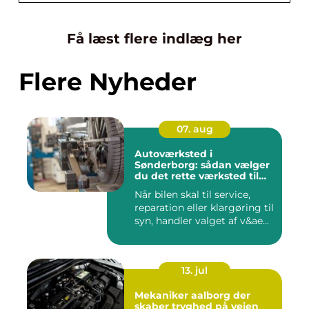
Få læst flere indlæg her
Flere Nyheder
07. aug
Autoværksted i
Sønderborg: sådan vælger
du det rette værksted til
din bil
Når bilen skal til service,
reparation eller klargøring til
syn, handler valget af v&ae...
13. jul
Mekaniker aalborg der
skaber tryghed på vejen