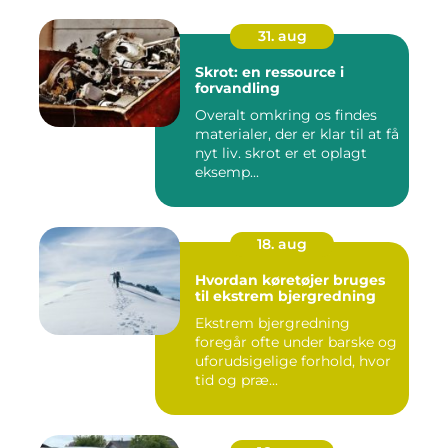
31. aug
Skrot: en ressource i
forvandling
Overalt omkring os findes
materialer, der er klar til at få
nyt liv. skrot er et oplagt
eksemp...
18. aug
Hvordan køretøjer bruges
til ekstrem bjergredning
Ekstrem bjergredning
foregår ofte under barske og
uforudsigelige forhold, hvor
tid og præ...