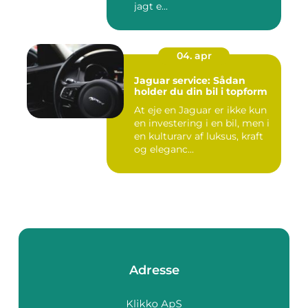
jagt e...
04. apr
Jaguar service: Sådan
holder du din bil i topform
At eje en Jaguar er ikke kun
en investering i en bil, men i
en kulturarv af luksus, kraft
og eleganc...
Adresse