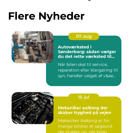
Flere Nyheder
07. aug
Autoværksted i
Sønderborg: sådan vælger
du det rette værksted til
din bil
Når bilen skal til service,
reparation eller klargøring til
syn, handler valget af v&ae...
13. jul
Mekaniker aalborg der
skaber tryghed på vejen
Mekaniker Aalborg er for
mange bilister et søgeord,
der dukker op, når bilen