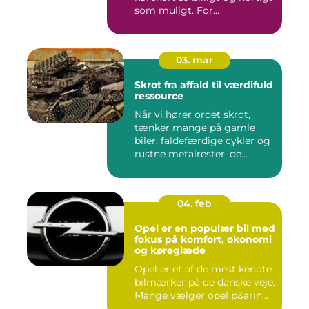
som muligt. For...
03. mar
Skrot fra affald til værdifuld
ressource
Når vi hører ordet skrot,
tænker mange på gamle
biler, faldefærdige cykler og
rustne metalrester, de...
04. feb
Opel er en populær bil med
fokus på komfort, økonomi
og køreglæde
Opel er et af de mest kendte
bilmærker på de danske veje.
Mange vælger opel p&arin...