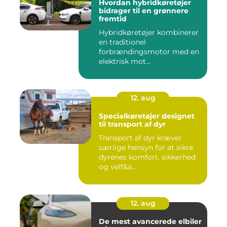
Hvordan hybridkøretøjer
bidrager til en grønnere
fremtid
Hybridkøretøjer kombinerer
en traditionel
forbrændingsmotor med en
elektrisk mot...
12. aug
Specialkøretøjer designet
til transport af dyr
Transport af dyr kræver
særlige hensyn for at sikre
dyrenes komfort, sikkerhed
og velf&a...
12. aug
De mest avancerede elbiler