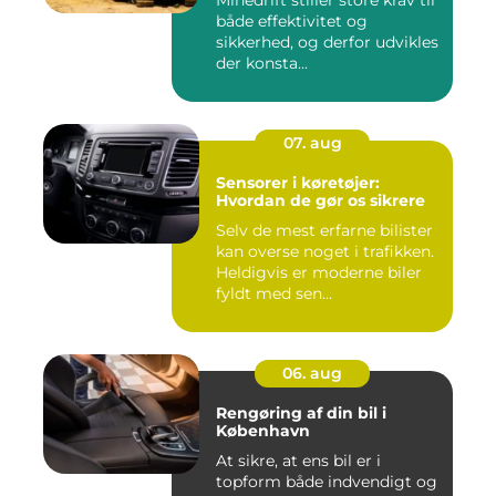
både effektivitet og
sikkerhed, og derfor udvikles
der konsta...
07. aug
Sensorer i køretøjer:
Hvordan de gør os sikrere
Selv de mest erfarne bilister
kan overse noget i trafikken.
Heldigvis er moderne biler
fyldt med sen...
06. aug
Rengøring af din bil i
København
At sikre, at ens bil er i
topform både indvendigt og