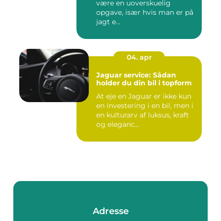
være en uoverskuelig
opgave, især hvis man er på
jagt e...
04. apr
Jaguar service: Sådan
holder du din bil i topform
At eje en Jaguar er ikke kun
en investering i en bil, men i
en kulturarv af luksus, kraft
og eleganc...
Adresse