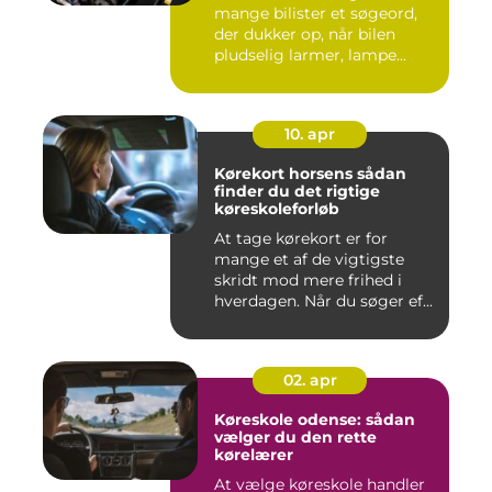
mange bilister et søgeord,
der dukker op, når bilen
pludselig larmer, lampe...
10. apr
Kørekort horsens sådan
finder du det rigtige
køreskoleforløb
At tage kørekort er for
mange et af de vigtigste
skridt mod mere frihed i
hverdagen. Når du søger ef...
02. apr
Køreskole odense: sådan
vælger du den rette
kørelærer
At vælge køreskole handler