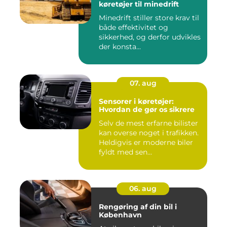
køretøjer til minedrift
Minedrift stiller store krav til
både effektivitet og
sikkerhed, og derfor udvikles
der konsta...
07. aug
Sensorer i køretøjer:
Hvordan de gør os sikrere
Selv de mest erfarne bilister
kan overse noget i trafikken.
Heldigvis er moderne biler
fyldt med sen...
06. aug
Rengøring af din bil i
København