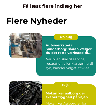
Få læst flere indlæg her
Flere Nyheder
07. aug
Autoværksted i
Sønderborg: sådan vælger
du det rette værksted til
din bil
Når bilen skal til service,
reparation eller klargøring til
syn, handler valget af v&ae...
13. jul
Mekaniker aalborg der
skaber tryghed på vejen
Mekaniker Aalborg er for