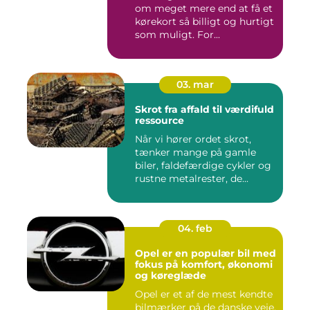
om meget mere end at få et
kørekort så billigt og hurtigt
som muligt. For...
03. mar
Skrot fra affald til værdifuld
ressource
Når vi hører ordet skrot,
tænker mange på gamle
biler, faldefærdige cykler og
rustne metalrester, de...
04. feb
Opel er en populær bil med
fokus på komfort, økonomi
og køreglæde
Opel er et af de mest kendte
bilmærker på de danske veje.