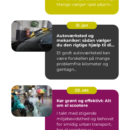
Mange vælger opel p&arin...
31. jan
Autoværksted og
mekaniker: sådan vælger
du den rigtige hjælp til din
bil
Et godt autoværksted kan
være forskellen på mange
problemfrie kilometer og
gentagn...
03. okt
Kør grønt og effektivt: Alt
om el scootere
I takt med stigende
miljøbevidsthed og behovet
for smidig urban transport,
har el scootere vu...