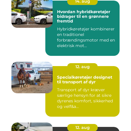
14. aug
Hvordan hybridkøretøjer
bidrager til en grønnere
fremtid
Hybridkøretøjer kombinerer
en traditionel
forbrændingsmotor med en
elektrisk mot...
12. aug
Specialkøretøjer designet
til transport af dyr
Transport af dyr kræver
særlige hensyn for at sikre
dyrenes komfort, sikkerhed
og velf&a...
12. aug