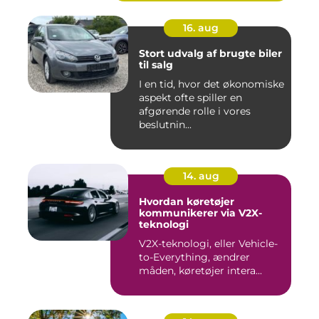
16. aug
Stort udvalg af brugte biler
til salg
I en tid, hvor det økonomiske
aspekt ofte spiller en
afgørende rolle i vores
beslutnin...
14. aug
Hvordan køretøjer
kommunikerer via V2X-
teknologi
V2X-teknologi, eller Vehicle-
to-Everything, ændrer
måden, køretøjer intera...