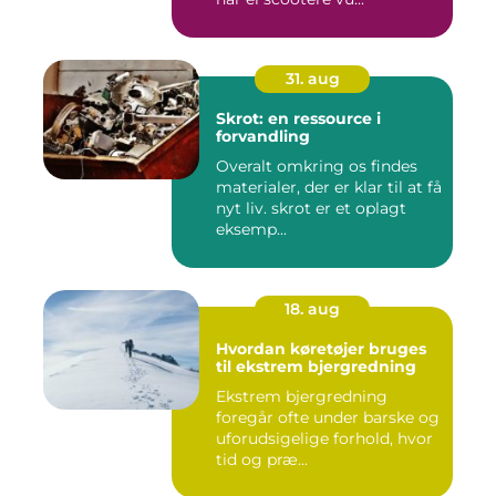
31. aug
Skrot: en ressource i
forvandling
Overalt omkring os findes
materialer, der er klar til at få
nyt liv. skrot er et oplagt
eksemp...
18. aug
Hvordan køretøjer bruges
til ekstrem bjergredning
Ekstrem bjergredning
foregår ofte under barske og
uforudsigelige forhold, hvor
tid og præ...