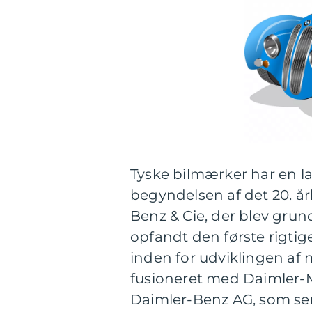
Tyske bilmærker har en lan
begyndelsen af det 20. å
Benz & Cie, der blev grund
opfandt den første rigti
inden for udviklingen af 
fusioneret med Daimler-M
Daimler-Benz AG, som sen