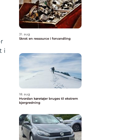
31. aug
Skrot: en ressource i forvandling
r
 i
18. aug
Hvordan køretøjer bruges til ekstrem
bjergredning