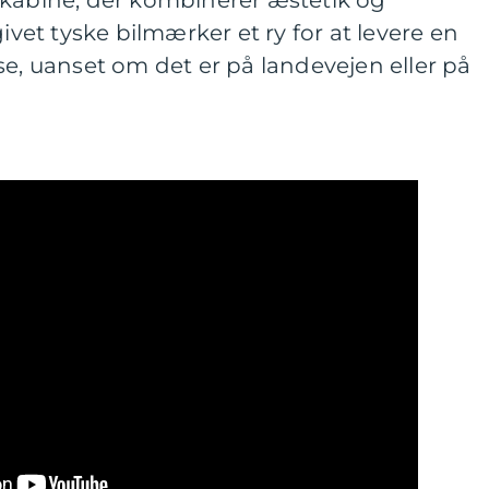
 kabine, der kombinerer æstetik og
givet tyske bilmærker et ry for at levere en
se, uanset om det er på landevejen eller på