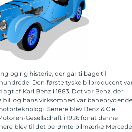
g og rig historie, der går tilbage til
rhundrede. Den første tyske bilproducent va
lagt af Karl Benz i 1883. Det var Benz, der
ge bil, og hans virksomhed var banebrydend
motorteknologi. Senere blev Benz & Cie
otoren-Gesellschaft i 1926 for at danne
ere blev til det berømte bilmærke Mercede