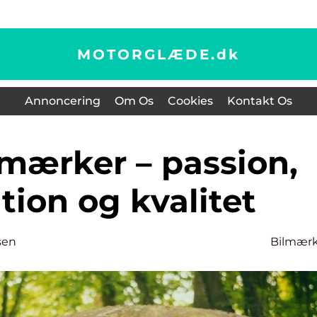
MOTORGLÆDE.
dk
Annoncering
Om Os
Cookies
Kontakt Os
tion og kvalitet
sen
Bilmær