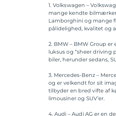
1. Volkswagen – Volkswage
mange kendte bilmærker 
Lamborghini og mange fle
pålidelighed, kvalitet og 
2. BMW – BMW Group er et
luksus og “sheer driving 
biler, herunder sedans, SU
3. Mercedes-Benz – Merce
og er velkendt for sit im
tilbyder en bred vifte af k
limousiner og SUV’er.
4. Audi – Audi AG er en d