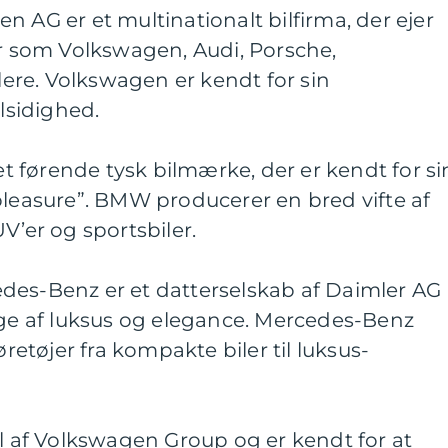
n AG er et multinationalt bilfirma, der ejer
som Volkswagen, Audi, Porsche,
re. Volkswagen er kendt for sin
alsidighed.
 førende tysk bilmærke, der er kendt for si
pleasure”. BMW producerer en bred vifte af
V’er og sportsbiler.
des-Benz er et datterselskab af Daimler AG
age af luksus og elegance. Mercedes-Benz
øretøjer fra kompakte biler til luksus-
el af Volkswagen Group og er kendt for at