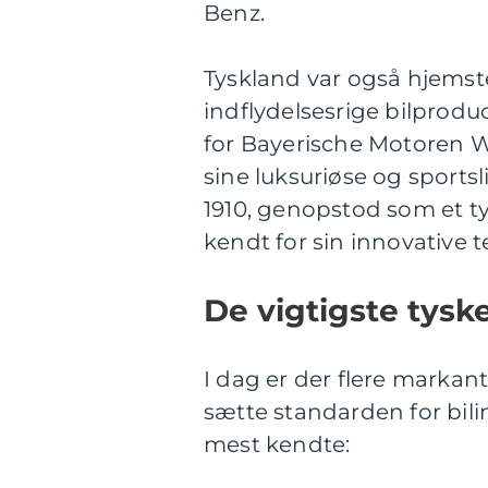
Benz.
Tyskland var også hjemst
indflydelsesrige bilpro
for Bayerische Motoren We
sine luksuriøse og sportsl
1910, genopstod som et ty
kendt for sin innovative 
De vigtigste tysk
I dag er der flere markan
sætte standarden for bili
mest kendte: