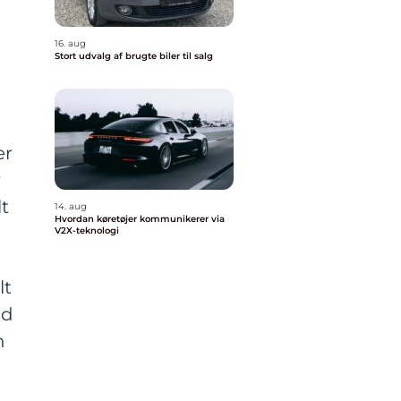
16. aug
Stort udvalg af brugte biler til salg
er
r
t
14. aug
Hvordan køretøjer kommunikerer via
V2X-teknologi
lt
ed
n