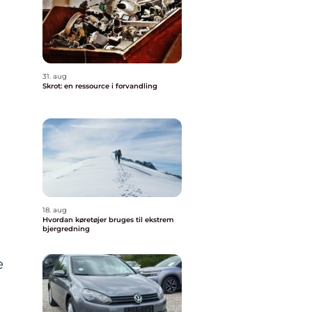
31. aug
Skrot: en ressource i forvandling
18. aug
Hvordan køretøjer bruges til ekstrem
bjergredning
e