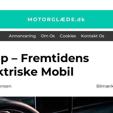
MOTORGLÆDE.
dk
Annoncering
Om Os
Cookies
Kontakt Os
ktriske Mobil
ensen
Bilmær