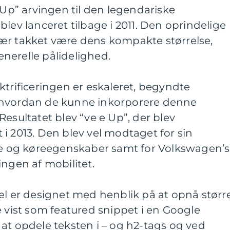
 Up” arvingen til den legendariske
lev lanceret tilbage i 2011. Den oprindelige
ær takket være dens kompakte størrelse,
nerelle pålidelighed.
ktrificeringen er eskaleret, begyndte
 hvordan de kunne inkorporere denne
esultatet blev “ve e Up”, der blev
i 2013. Den blev vel modtaget for sin
 og køreegenskaber samt for Volkswagen’s
ingen af mobilitet.
el er designet med henblik på at opnå størr
e vist som featured snippet i en Google
at opdele teksten i – og h2-tags og ved