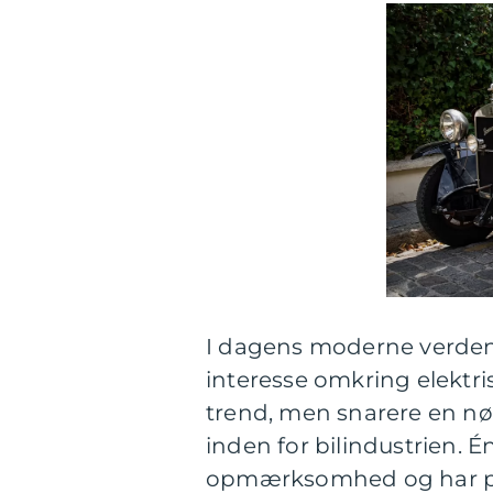
I dagens moderne verde
interesse omkring elektri
trend, men snarere en n
inden for bilindustrien. É
opmærksomhed og har pote