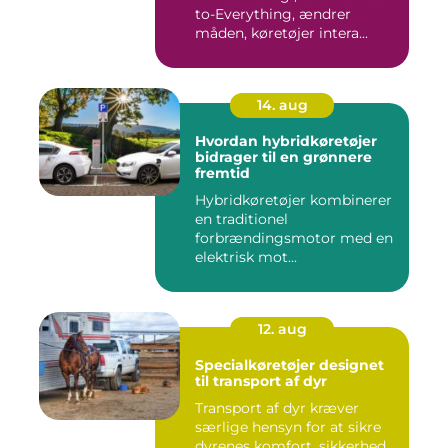
to-Everything, ændrer
måden, køretøjer intera...
14. aug
Hvordan hybridkøretøjer
bidrager til en grønnere
fremtid
Hybridkøretøjer kombinerer
en traditionel
forbrændingsmotor med en
elektrisk mot...
12. aug
Specialkøretøjer designet
til transport af dyr
Transport af dyr kræver
særlige hensyn for at sikre
dyrenes komfort, sikkerhed