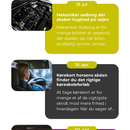
13. jul
Mekaniker aalborg der
skaber tryghed på vejen
Mekaniker Aalborg er for
mange bilister et søgeord,
der dukker op, når bilen
pludselig larmer, lampe...
10. apr
Kørekort horsens sådan
finder du det rigtige
køreskoleforløb
At tage kørekort er for
mange et af de vigtigste
skridt mod mere frihed i
hverdagen. Når du søger ef...
02. apr