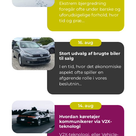
Ekstrem bjergredning
foregår ofte under barske og
uforudsigelige forhold, hvor
tid og præ...
16. aug
Stort udvalg af brugte biler
til salg
I en tid, hvor det økonomiske
aspekt ofte spiller en
afgørende rolle i vores
beslutnin...
14. aug
Hvordan køretøjer
kommunikerer via V2X-
teknologi
V2X-teknologi, eller Vehicle-