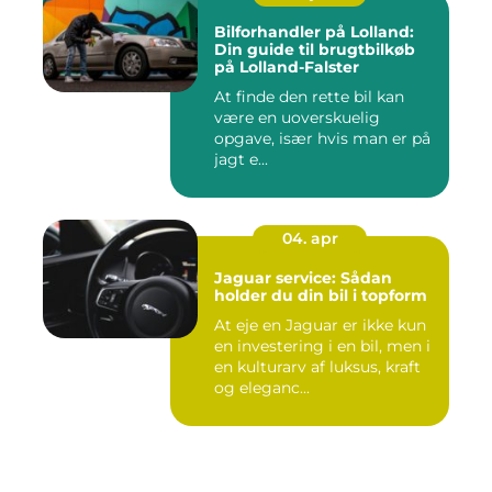
Bilforhandler på Lolland:
Din guide til brugtbilkøb
på Lolland-Falster
At finde den rette bil kan
være en uoverskuelig
opgave, især hvis man er på
jagt e...
04. apr
Jaguar service: Sådan
holder du din bil i topform
At eje en Jaguar er ikke kun
en investering i en bil, men i
en kulturarv af luksus, kraft
og eleganc...