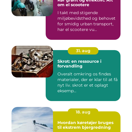
Kør grønt og effektivt: Alt
om el scootere
I takt med stigende
miljøbevidsthed og behovet
for smidig urban transport,
har el scootere vu...
31. aug
Skrot: en ressource i
forvandling
Overalt omkring os findes
materialer, der er klar til at få
nyt liv. skrot er et oplagt
eksemp...
18. aug
Hvordan køretøjer bruges
til ekstrem bjergredning