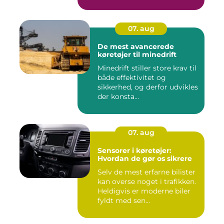
07. aug
De mest avancerede
køretøjer til minedrift
Minedrift stiller store krav til
både effektivitet og
sikkerhed, og derfor udvikles
der konsta...
07. aug
Sensorer i køretøjer:
Hvordan de gør os sikrere
Selv de mest erfarne bilister
kan overse noget i trafikken.
Heldigvis er moderne biler
fyldt med sen...