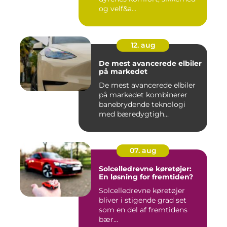
og velf&a...
12. aug
De mest avancerede elbiler
på markedet
De mest avancerede elbiler
på markedet kombinerer
banebrydende teknologi
med bæredygtigh...
07. aug
Solcelledrevne køretøjer:
En løsning for fremtiden?
Solcelledrevne køretøjer
bliver i stigende grad set
som en del af fremtidens
bær...