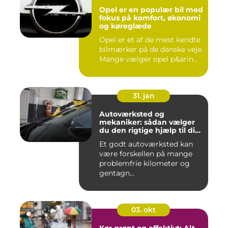
Opel er en populær bil med
fokus på komfort, økonomi
og køreglæde
Opel er et af de mest kendte
bilmærker på de danske veje.
Mange vælger opel p&arin...
31. jan
Autoværksted og
mekaniker: sådan vælger
du den rigtige hjælp til din
bil
Et godt autoværksted kan
være forskellen på mange
problemfrie kilometer og
gentagn...
03. okt