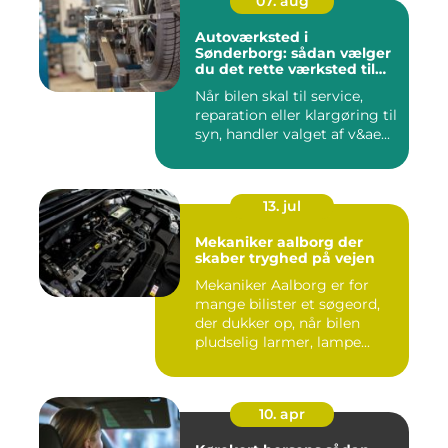
07. aug
Autoværksted i
Sønderborg: sådan vælger
du det rette værksted til
din bil
Når bilen skal til service,
reparation eller klargøring til
syn, handler valget af v&ae...
13. jul
Mekaniker aalborg der
skaber tryghed på vejen
Mekaniker Aalborg er for
mange bilister et søgeord,
der dukker op, når bilen
pludselig larmer, lampe...
10. apr