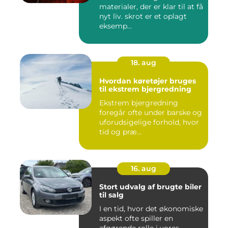
materialer, der er klar til at få
nyt liv. skrot er et oplagt
eksemp...
18. aug
Hvordan køretøjer bruges
til ekstrem bjergredning
Ekstrem bjergredning
foregår ofte under barske og
uforudsigelige forhold, hvor
tid og præ...
16. aug
Stort udvalg af brugte biler
til salg
I en tid, hvor det økonomiske
aspekt ofte spiller en
afgørende rolle i vores