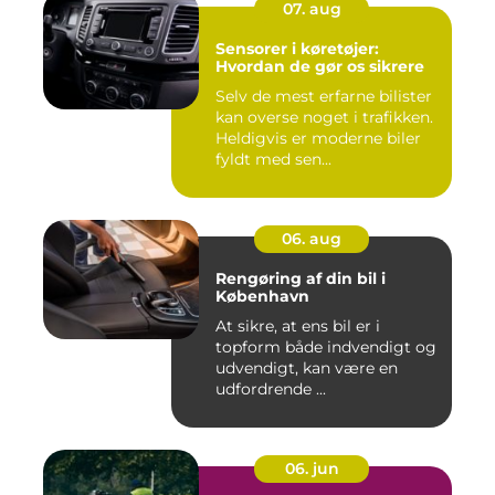
07. aug
Sensorer i køretøjer:
Hvordan de gør os sikrere
Selv de mest erfarne bilister
kan overse noget i trafikken.
Heldigvis er moderne biler
fyldt med sen...
06. aug
Rengøring af din bil i
København
At sikre, at ens bil er i
topform både indvendigt og
udvendigt, kan være en
udfordrende ...
06. jun