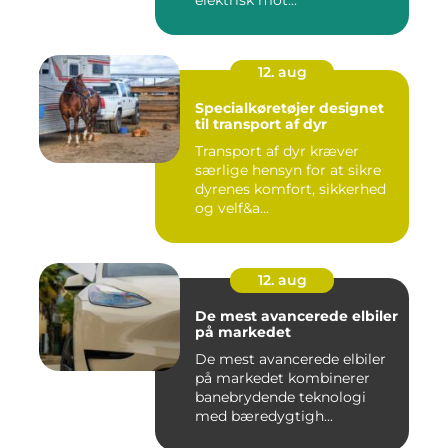
12. aug
Specialkøretøjer designet
til transport af dyr
Transport af dyr kræver
særlige hensyn for at sikre
dyrenes komfort, sikkerhed
og velf&a...
12. aug
De mest avancerede elbiler
på markedet
De mest avancerede elbiler
på markedet kombinerer
banebrydende teknologi
med bæredygtigh...