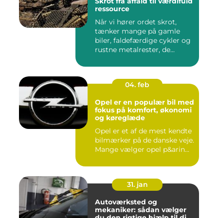
Skrot fra affald til værdifuld
ressource
Når vi hører ordet skrot,
tænker mange på gamle
biler, faldefærdige cykler og
rustne metalrester, de...
04. feb
Opel er en populær bil med
fokus på komfort, økonomi
og køreglæde
Opel er et af de mest kendte
bilmærker på de danske veje.
Mange vælger opel p&arin...
31. jan
Autoværksted og
mekaniker: sådan vælger
du den rigtige hjælp til din