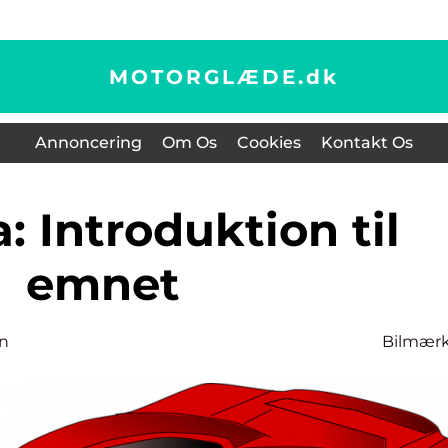
MOTORGLÆDE.
dk
Annoncering
Om Os
Cookies
Kontakt Os
emnet
n
Bilmær