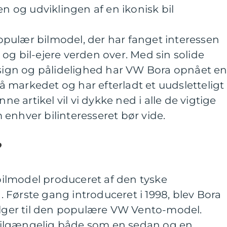
en og udviklingen af en ikonisk bil
pulær bilmodel, der har fanget interessen
og bil-ejere verden over. Med sin solide
esign og pålidelighed har VW Bora opnået e
 markedet og har efterladt et uudsletteligt
nne artikel vil vi dykke ned i alle de vigtige
enhver bilinteresseret bør vide.
?
ilmodel produceret af den tyske
Første gang introduceret i 1998, blev Bora
følger til den populære VW Vento-model.
ilgængelig både som en sedan og en