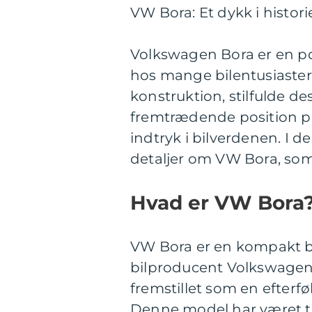
VW Bora: Et dykk i histori
Volkswagen Bora er en po
hos mange bilentusiaster 
konstruktion, stilfulde d
fremtrædende position på
indtryk i bilverdenen. I de
detaljer om VW Bora, som 
Hvad er VW Bora
VW Bora er en kompakt b
bilproducent Volkswagen. 
fremstillet som en efter
Denne model har været t