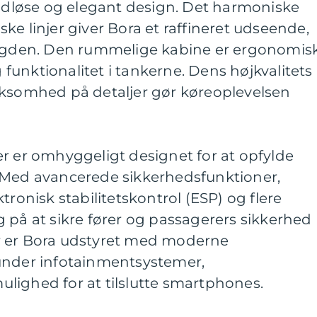
tidløse og elegant design. Det harmoniske
ke linjer giver Bora et raffineret udseende,
ængden. Den rummelige kabine er ergonomis
unktionalitet i tankerne. Dens højkvalitets
omhed på detaljer gør køreoplevelsen
r er omhyggeligt designet for at opfylde
 Med avancerede sikkerhedsfunktioner,
tronisk stabilitetskontrol (ESP) og flere
 på at sikre fører og passagerers sikkerhed
r er Bora udstyret med moderne
under infotainmentsystemer,
lighed for at tilslutte smartphones.