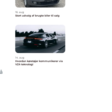
16. aug
Stort udvalg af brugte biler til salg
n
14. aug
Hvordan køretøjer kommunikerer via
V2X-teknologi
på