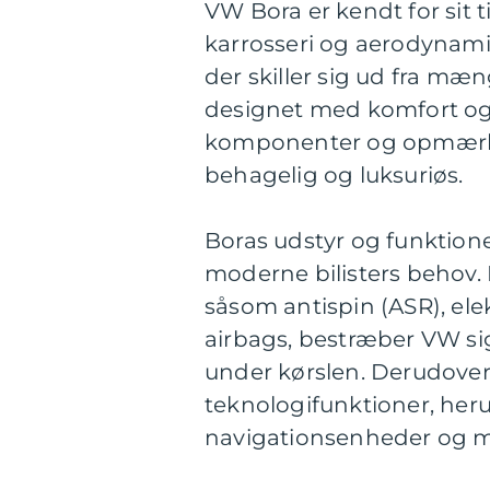
VW Bora er kendt for sit 
karrosseri og aerodynamis
der skiller sig ud fra m
designet med komfort og f
komponenter og opmærks
behagelig og luksuriøs.
Boras udstyr og funktione
moderne bilisters behov.
såsom antispin (ASR), elek
airbags, bestræber VW sig
under kørslen. Derudove
teknologifunktioner, her
navigationsenheder og mu