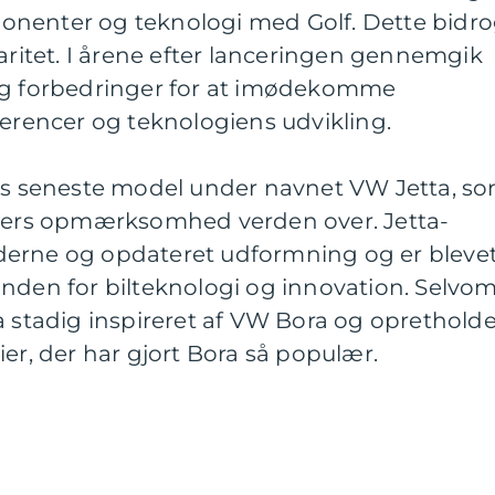
onenter og teknologi med Golf. Dette bidr
laritet. I årene efter lanceringen gennemgik
og forbedringer for at imødekomme
ferencer og teknologiens udvikling.
a’s seneste model under navnet VW Jetta, s
sters opmærksomhed verden over. Jetta-
derne og opdateret udformning og er bleve
inden for bilteknologi og innovation. Selvo
a stadig inspireret af VW Bora og opretholde
ier, der har gjort Bora så populær.