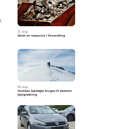
k
31. aug
Skrot: en ressource i forvandling
18. aug
Hvordan køretøjer bruges til ekstrem
bjergredning