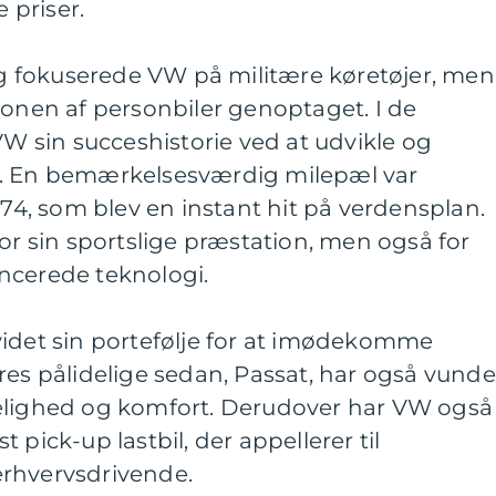
 priser.
 fokuserede VW på militære køretøjer, men
ionen af personbiler genoptaget. I de
VW sin succeshistorie ved at udvikle og
r. En bemærkelsesværdig milepæl var
974, som blev en instant hit på verdensplan.
for sin sportslige præstation, men også for
ncerede teknologi.
videt sin portefølje for at imødekomme
res pålidelige sedan, Passat, har også vunde
elighed og komfort. Derudover har VW også
 pick-up lastbil, der appellerer til
erhvervsdrivende.