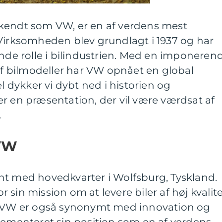
kendt som VW, er en af verdens mest
 Virksomheden blev grundlagt i 1937 og har
ende rolle i bilindustrien. Med en imponeren
 af bilmodeller har VW opnået en global
el dykker vi dybt ned i historien og
r en præsentation, der vil være værdsat af
.
 VW
nt med hovedkvarter i Wolfsburg, Tyskland.
sin mission om at levere biler af høj kvalit
r. VW er også synonymt med innovation og