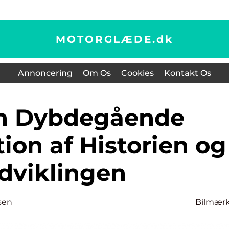
MOTORGLÆDE.
dk
Annoncering
Om Os
Cookies
Kontakt Os
ion af Historien og
dviklingen
sen
Bilmær