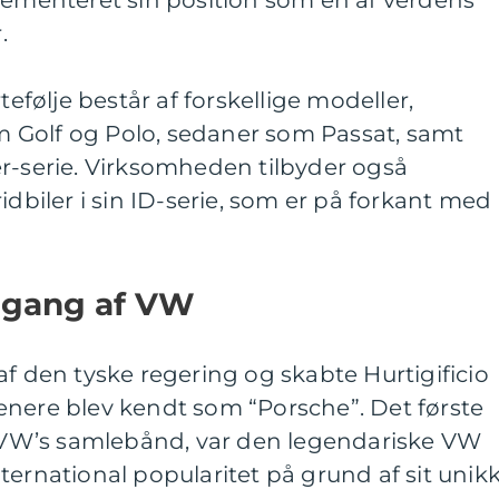
cementeret sin position som en af verdens
.
ølje består af forskellige modeller,
 Golf og Polo, sedaner som Passat, samt
er-serie. Virksomheden tilbyder også
idbiler i sin ID-serie, som er på forkant med
mgang af VW
af den tyske regering og skabte Hurtigificio
enere blev kendt som “Porsche”. Det første
af VW’s samlebånd, var den legendariske VW
ternational popularitet på grund af sit unik