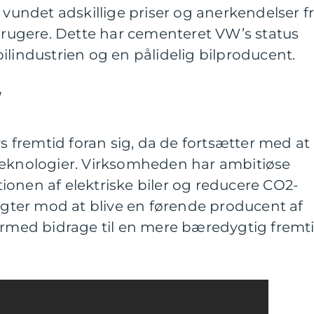
 vundet adskillige priser og anerkendelser f
rbrugere. Dette har cementeret VW’s status
ilindustrien og en pålidelig bilproducent.
W
ys fremtid foran sig, da de fortsætter med at
teknologier. Virksomheden har ambitiøse
onen af elektriske biler og reducere CO2-
sigter mod at blive en førende producent af
ermed bidrage til en mere bæredygtig fremti