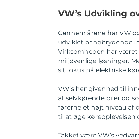
VW’s Udvikling ov
Gennem årene har VW ogs
udviklet banebrydende inn
Virksomheden har været 
miljøvenlige løsninger. 
sit fokus på elektriske k
VW’s hengivenhed til inn
af selvkørende biler og s
førerne et højt niveau af d
til at øge køreoplevelsen
Takket være VW’s vedvar