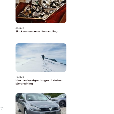
31. aug
Skrot: en ressource i forvandling
18. aug
Hvordan køretøjer bruges til ekstrem
bjergredning
ke