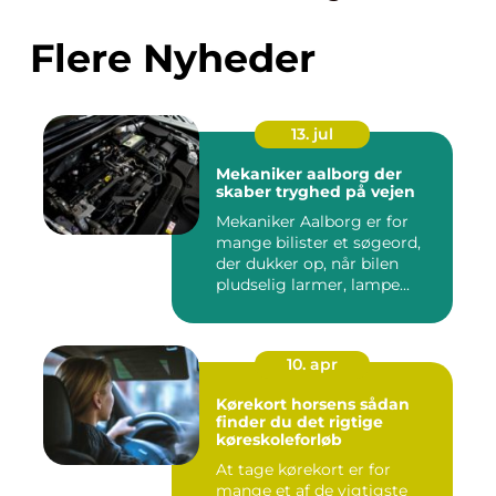
Flere Nyheder
13. jul
Mekaniker aalborg der
skaber tryghed på vejen
Mekaniker Aalborg er for
mange bilister et søgeord,
der dukker op, når bilen
pludselig larmer, lampe...
10. apr
Kørekort horsens sådan
finder du det rigtige
køreskoleforløb
At tage kørekort er for
mange et af de vigtigste