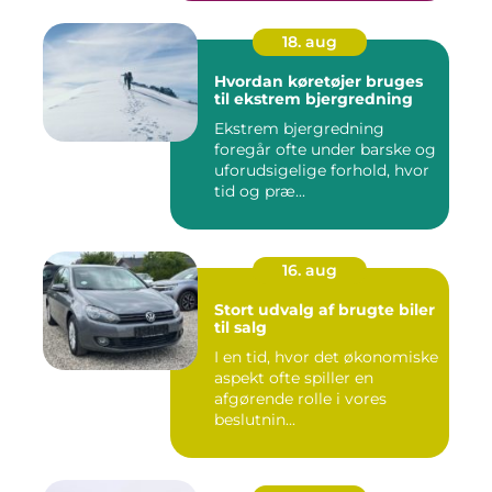
18. aug
Hvordan køretøjer bruges
til ekstrem bjergredning
Ekstrem bjergredning
foregår ofte under barske og
uforudsigelige forhold, hvor
tid og præ...
16. aug
Stort udvalg af brugte biler
til salg
I en tid, hvor det økonomiske
aspekt ofte spiller en
afgørende rolle i vores
beslutnin...