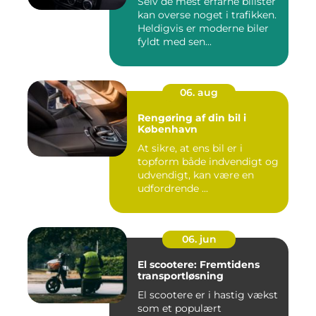
Selv de mest erfarne bilister
kan overse noget i trafikken.
Heldigvis er moderne biler
fyldt med sen...
06. aug
Rengøring af din bil i
København
At sikre, at ens bil er i
topform både indvendigt og
udvendigt, kan være en
udfordrende ...
06. jun
El scootere: Fremtidens
transportløsning
El scootere er i hastig vækst
som et populært