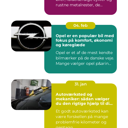
rustne metalrester, de...
04. feb
Opel er en populær bil med
fokus på komfort, økonomi
og køreglæde
Opel er et af de mest kendte
bilmærker på de danske veje.
Mange vælger opel p&arin...
31. jan
Autoværksted og
mekaniker: sådan vælger
du den rigtige hjælp til din
bil
Et godt autoværksted kan
være forskellen på mange
problemfrie kilometer og
gentagn...