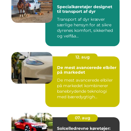
Specialkøretøjer designet
til transport af dyr
Transport af dyr kræver
særlige hensyn for at sikre
dyrenes komfort, sikkerhed
og velf&a...
12. aug
De mest avancerede elbiler
på markedet
De mest avancerede elbiler
på markedet kombinerer
banebrydende teknologi
med bæredygtigh...
07. aug
Solcelledrevne køretøjer: