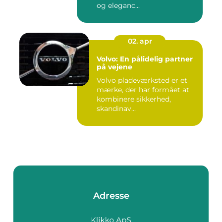
og eleganc...
02. apr
Volvo: En pålidelig partner
på vejene
Volvo pladeværksted er et
mærke, der har formået at
kombinere sikkerhed,
skandinav...
Adresse