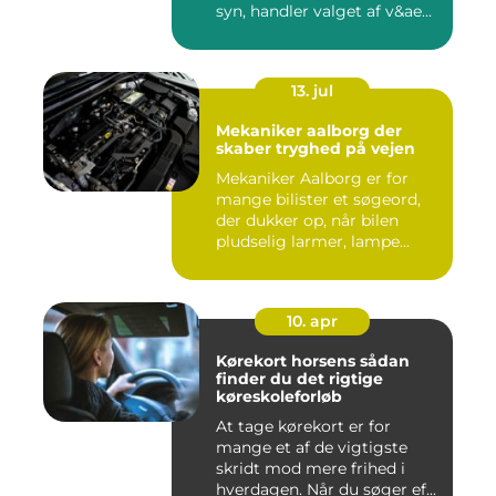
syn, handler valget af v&ae...
13. jul
Mekaniker aalborg der
skaber tryghed på vejen
Mekaniker Aalborg er for
mange bilister et søgeord,
der dukker op, når bilen
pludselig larmer, lampe...
10. apr
Kørekort horsens sådan
finder du det rigtige
køreskoleforløb
At tage kørekort er for
mange et af de vigtigste
skridt mod mere frihed i
hverdagen. Når du søger ef...