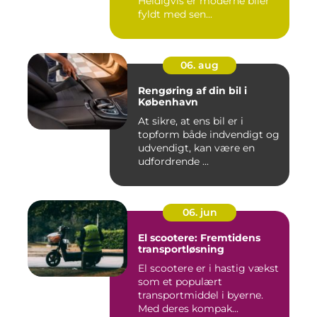
Heldigvis er moderne biler
fyldt med sen...
06. aug
Rengøring af din bil i
København
At sikre, at ens bil er i
topform både indvendigt og
udvendigt, kan være en
udfordrende ...
06. jun
El scootere: Fremtidens
transportløsning
El scootere er i hastig vækst
som et populært
transportmiddel i byerne.
Med deres kompak...