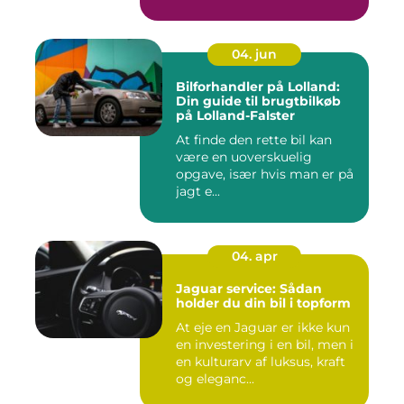
04. jun
Bilforhandler på Lolland:
Din guide til brugtbilkøb
på Lolland-Falster
At finde den rette bil kan
være en uoverskuelig
opgave, især hvis man er på
jagt e...
04. apr
Jaguar service: Sådan
holder du din bil i topform
At eje en Jaguar er ikke kun
en investering i en bil, men i
en kulturarv af luksus, kraft
og eleganc...