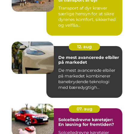
til transport af dyr
Transport af dyr kræver
særlige hensyn for at sikre
dyrenes komfort, sikkerhed
og velf&a...
12. aug
De mest avancerede elbiler
på markedet
De mest avancerede elbiler
på markedet kombinerer
banebrydende teknologi
med bæredygtigh...
07. aug
Solcelledrevne køretøjer:
En løsning for fremtiden?
Solcelledrevne køretøjer