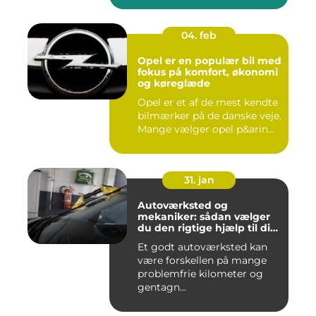
04. feb
Opel er en populær bil med
fokus på komfort, økonomi
og køreglæde
Opel er et af de mest kendte
bilmærker på de danske veje.
Mange vælger opel p&arin...
31. jan
Autoværksted og
mekaniker: sådan vælger
du den rigtige hjælp til din
bil
Et godt autoværksted kan
være forskellen på mange
problemfrie kilometer og
gentagn...