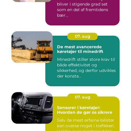
bliver i stigende grad set
som en del af fremtidens
bær...
07. aug
De mest avancerede
køretøjer til minedrift
Minedrift stiller store krav til
både effektivitet og
sikkerhed, og derfor udvikles
der konsta...
07. aug
Sensorer i køretøjer:
Hvordan de gør os sikrere
Selv de mest erfarne bilister
kan overse noget i trafikken.