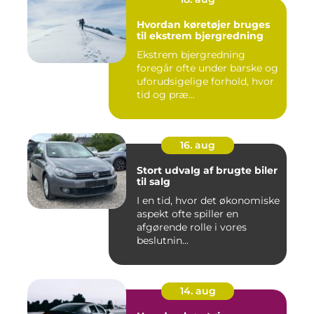
Hvordan køretøjer bruges
til ekstrem bjergredning
Ekstrem bjergredning
foregår ofte under barske og
uforudsigelige forhold, hvor
tid og præ...
16. aug
Stort udvalg af brugte biler
til salg
I en tid, hvor det økonomiske
aspekt ofte spiller en
afgørende rolle i vores
beslutnin...
14. aug