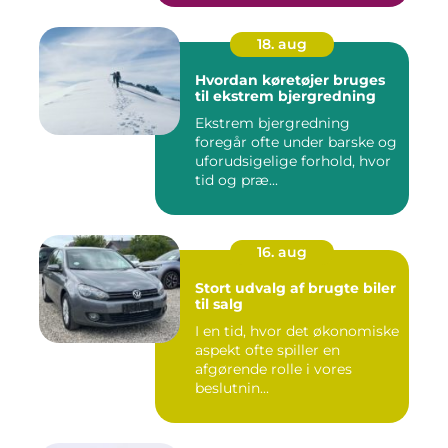
18. aug
Hvordan køretøjer bruges
til ekstrem bjergredning
Ekstrem bjergredning
foregår ofte under barske og
uforudsigelige forhold, hvor
tid og præ...
16. aug
Stort udvalg af brugte biler
til salg
I en tid, hvor det økonomiske
aspekt ofte spiller en
afgørende rolle i vores
beslutnin...