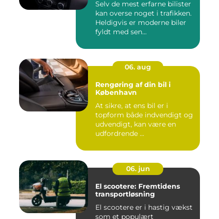
Selv de mest erfarne bilister
kan overse noget i trafikken.
Heldigvis er moderne biler
fyldt med sen...
06. aug
Rengøring af din bil i
København
At sikre, at ens bil er i
topform både indvendigt og
udvendigt, kan være en
udfordrende ...
06. jun
El scootere: Fremtidens
transportløsning
El scootere er i hastig vækst
som et populært