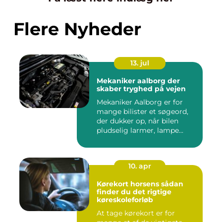
Flere Nyheder
13. jul
Mekaniker aalborg der
skaber tryghed på vejen
Mekaniker Aalborg er for
mange bilister et søgeord,
der dukker op, når bilen
pludselig larmer, lampe...
10. apr
Kørekort horsens sådan
finder du det rigtige
køreskoleforløb
At tage kørekort er for