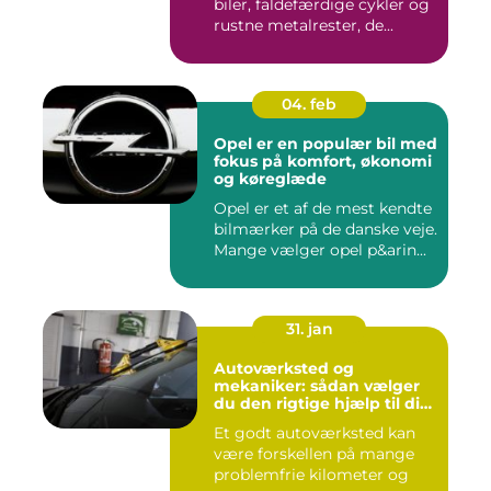
biler, faldefærdige cykler og
rustne metalrester, de...
04. feb
Opel er en populær bil med
fokus på komfort, økonomi
og køreglæde
Opel er et af de mest kendte
bilmærker på de danske veje.
Mange vælger opel p&arin...
31. jan
Autoværksted og
mekaniker: sådan vælger
du den rigtige hjælp til din
bil
Et godt autoværksted kan
være forskellen på mange
problemfrie kilometer og