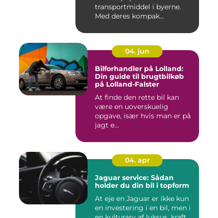
transportmiddel i byerne.
Med deres kompak...
04. jun
Bilforhandler på Lolland:
Din guide til brugtbilkøb
på Lolland-Falster
At finde den rette bil kan
være en uoverskuelig
opgave, især hvis man er på
jagt e...
04. apr
Jaguar service: Sådan
holder du din bil i topform
At eje en Jaguar er ikke kun
en investering i en bil, men i
en kulturarv af luksus, kraft