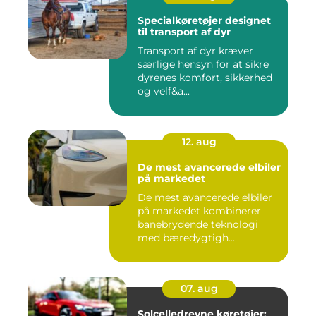
Specialkøretøjer designet
til transport af dyr
Transport af dyr kræver
særlige hensyn for at sikre
dyrenes komfort, sikkerhed
og velf&a...
12. aug
De mest avancerede elbiler
på markedet
De mest avancerede elbiler
på markedet kombinerer
banebrydende teknologi
med bæredygtigh...
07. aug
Solcelledrevne køretøjer: