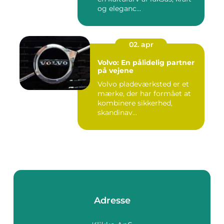
og eleganc...
02. apr
Volvo: En pålidelig partner
på vejene
Volvo pladeværksted er et
mærke, der har formået at
kombinere sikkerhed,
skandinav...
Adresse