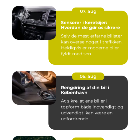
07. aug
Sensorer i køretøjer:
Hvordan de gør os sikrere
Selv de mest erfarne bilister
kan overse noget i trafikken.
Heldigvis er moderne biler
fyldt med sen...
06. aug
Rengøring af din bil i
København
At sikre, at ens bil er i
topform både indvendigt og
udvendigt, kan være en
udfordrende ...