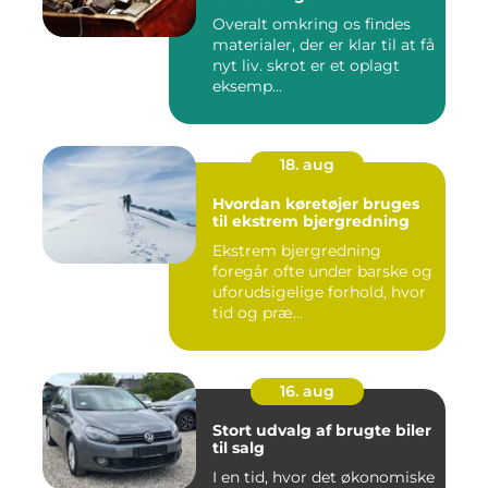
Overalt omkring os findes
materialer, der er klar til at få
nyt liv. skrot er et oplagt
eksemp...
18. aug
Hvordan køretøjer bruges
til ekstrem bjergredning
Ekstrem bjergredning
foregår ofte under barske og
uforudsigelige forhold, hvor
tid og præ...
16. aug
Stort udvalg af brugte biler
til salg
I en tid, hvor det økonomiske