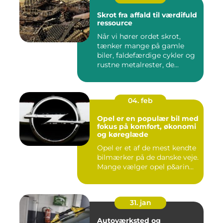
Skrot fra affald til værdifuld
ressource
Når vi hører ordet skrot,
tænker mange på gamle
biler, faldefærdige cykler og
rustne metalrester, de...
04. feb
Opel er en populær bil med
fokus på komfort, økonomi
og køreglæde
Opel er et af de mest kendte
bilmærker på de danske veje.
Mange vælger opel p&arin...
31. jan
Autoværksted og