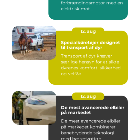
forbrændingsmotor med en
elektrisk mot...
12. aug
Specialkøretøjer designet
til transport af dyr
Transport af dyr kræver
særlige hensyn for at sikre
dyrenes komfort, sikkerhed
og velf&a...
12. aug
De mest avancerede elbiler
på markedet
De mest avancerede elbiler
på markedet kombinerer
banebrydende teknologi
med bæredygtigh...