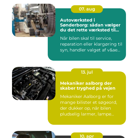
07. aug
Autoværksted i
Sønderborg: sådan vælger
du det rette værksted til
din bil
Når bilen skal til service,
reparation eller klargøring til
syn, handler valget af v&ae...
13. jul
Mekaniker aalborg der
skaber tryghed på vejen
Mekaniker Aalborg er for
mange bilister et søgeord,
der dukker op, når bilen
pludselig larmer, lampe...
10. apr