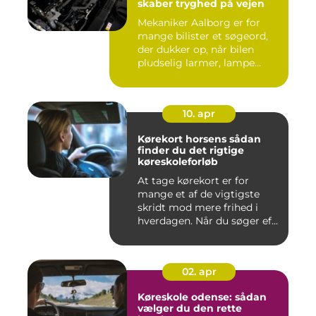
skaber tryghed på vejen
Mekaniker Aalborg er for
mange bilister et søgeord,
der dukker op, når bilen
pludselig larmer, lampe...
10. apr
Kørekort horsens sådan
finder du det rigtige
køreskoleforløb
At tage kørekort er for
mange et af de vigtigste
skridt mod mere frihed i
hverdagen. Når du søger ef...
02. apr
Køreskole odense: sådan
vælger du den rette