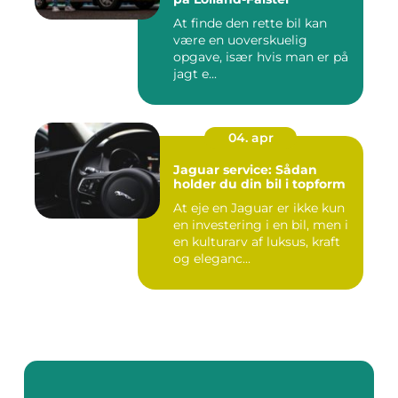
At finde den rette bil kan
være en uoverskuelig
opgave, især hvis man er på
jagt e...
04. apr
Jaguar service: Sådan
holder du din bil i topform
At eje en Jaguar er ikke kun
en investering i en bil, men i
en kulturarv af luksus, kraft
og eleganc...