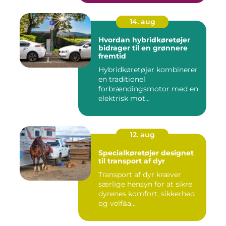
14. aug
Hvordan hybridkøretøjer
bidrager til en grønnere
fremtid
Hybridkøretøjer kombinerer
en traditionel
forbrændingsmotor med en
elektrisk mot...
12. aug
Specialkøretøjer designet
til transport af dyr
Transport af dyr kræver
særlige hensyn for at sikre
dyrenes komfort, sikkerhed
og velf&a...