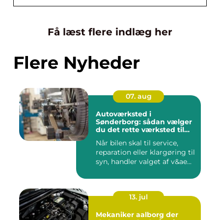
Få læst flere indlæg her
Flere Nyheder
07. aug
Autoværksted i
Sønderborg: sådan vælger
du det rette værksted til
din bil
Når bilen skal til service,
reparation eller klargøring til
syn, handler valget af v&ae...
13. jul
Mekaniker aalborg der