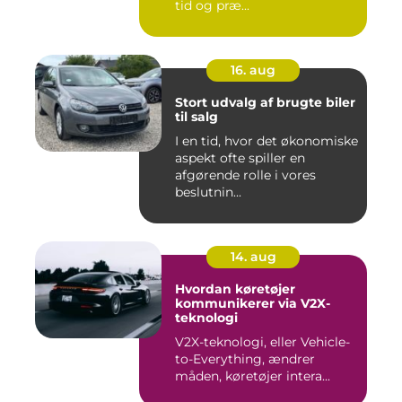
tid og præ...
16. aug
Stort udvalg af brugte biler
til salg
I en tid, hvor det økonomiske
aspekt ofte spiller en
afgørende rolle i vores
beslutnin...
14. aug
Hvordan køretøjer
kommunikerer via V2X-
teknologi
V2X-teknologi, eller Vehicle-
to-Everything, ændrer
måden, køretøjer intera...