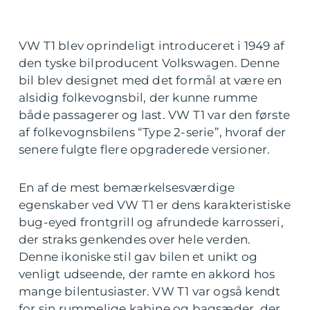
VW T1 blev oprindeligt introduceret i 1949 af
den tyske bilproducent Volkswagen. Denne
bil blev designet med det formål at være en
alsidig folkevognsbil, der kunne rumme
både passagerer og last. VW T1 var den første
af folkevognsbilens “Type 2-serie”, hvoraf der
senere fulgte flere opgraderede versioner.
En af de mest bemærkelsesværdige
egenskaber ved VW T1 er dens karakteristiske
bug-eyed frontgrill og afrundede karrosseri,
der straks genkendes over hele verden.
Denne ikoniske stil gav bilen et unikt og
venligt udseende, der ramte en akkord hos
mange bilentusiaster. VW T1 var også kendt
for sin rummelige kabine og bagsæder, der