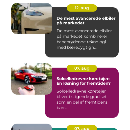
12. aug
De mest avancerede elbiler
på markedet
De mest avancerede elbiler
på markedet kombinerer
banebrydende teknologi
med bæredygtigh...
07. aug
Solcelledrevne køretøjer:
En løsning for fremtiden?
Solcelledrevne køretøjer
bliver i stigende grad set
som en del af fremtidens
bær...
07. aug