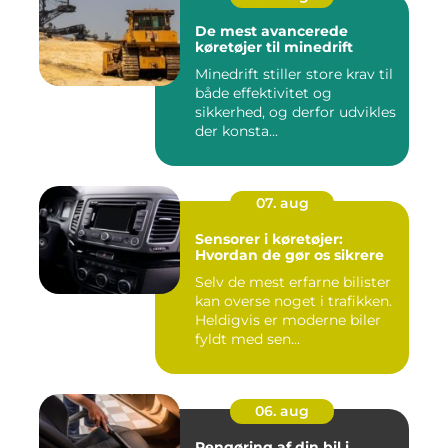
De mest avancerede
køretøjer til minedrift
Minedrift stiller store krav til
både effektivitet og
sikkerhed, og derfor udvikles
der konsta...
07. aug
Sensorer i køretøjer:
Hvordan de gør os sikrere
Selv de mest erfarne bilister
kan overse noget i trafikken.
Heldigvis er moderne biler
fyldt med sen...
06. aug
Rengøring af din bil i