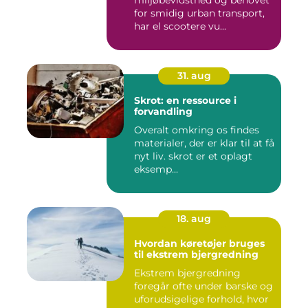
miljøbevidsthed og behovet
for smidig urban transport,
har el scootere vu...
31. aug
Skrot: en ressource i
forvandling
Overalt omkring os findes
materialer, der er klar til at få
nyt liv. skrot er et oplagt
eksemp...
18. aug
Hvordan køretøjer bruges
til ekstrem bjergredning
Ekstrem bjergredning
foregår ofte under barske og
uforudsigelige forhold, hvor