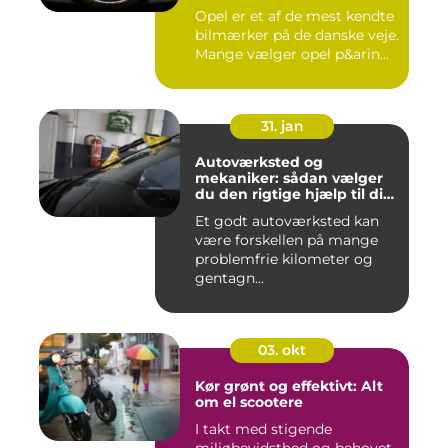
Opel er et af de mest kendte
bilmærker på de danske veje.
Mange vælger opel p&arin...
31. jan
Autoværksted og
mekaniker: sådan vælger
du den rigtige hjælp til din
bil
Et godt autoværksted kan
være forskellen på mange
problemfrie kilometer og
gentagn...
03. okt
Kør grønt og effektivt: Alt
om el scootere
I takt med stigende